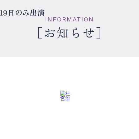
19日のみ出演
INFORMATION
お知らせ
せ
お
問
い
合
わ
の
落
語
会
・
メ
デ
ィ
ア
・
そ
の
他
ズ
書籍
・
グ
ッ
ル
プ
ロ
フ
ィ
ー
演