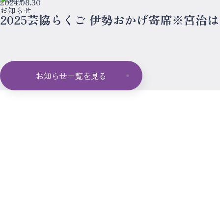
2024.08.30
お知らせ
2025芸協らくご 伊勢おかげ寄席※宮治は
お知らせ一覧を見る
ブログ
ー
プ
ラ
イ
バ
シ
ー
ポ
リ
シ
せ
お
問
い
合
わ
の
講
演
会
・
学
校
公
演