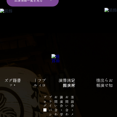
出演情報一覧を見る
ズ
書籍
・
グ
ッ
ル
プ
ロ
フ
ィ
ー
演
報
定
席
出
演
情
レ
ギ
ュ
ラ
ー
出
報
出
演
情
せ
お
知
ら
ブログ
プライバシーポリシー
お問い合わせ
講演会・学校公演の
お問い合わせ