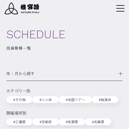
SCHEDULE
出演情報一覧
年・月から探す
カテゴリー別
#その他
#二人会
#全国ツアー
#独演会
開催場所別
#三重県
#京都府
#佐賀県
#兵庫県