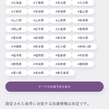
#北海道
#千葉県
#埼玉県
#大分県
#大阪府
#宮城県
#宮崎県
#富山県
#山口県
#山形県
#山梨県
#岐阜県
#岡山県
#岩手県
#広島県
#愛媛県
#愛知県
#新潟県
#東京都
#栃木県
#沖縄県
#熊本県
#石川県
#神奈川県
#福井県
#福岡県
#福島県
#秋田県
#群馬県
#茨城県
#長野県
#静岡県
#香川県
#高知県
#鹿児島県
すべての出演予定を表示
指定された条件に合致する出演情報は未定です。