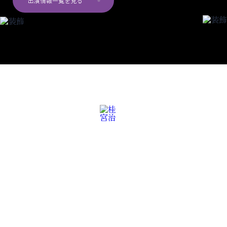
出演情報一覧を見る
ズ
書籍
・
グ
ッ
ル
プ
ロ
フ
ィ
ー
演
報
定
席
出
演
情
レ
ギ
ュ
ラ
ー
出
報
出
演
情
せ
お
知
ら
ブログ
プライバシーポリシー
お問い合わせ
講演会・学校公演の
お問い合わせ