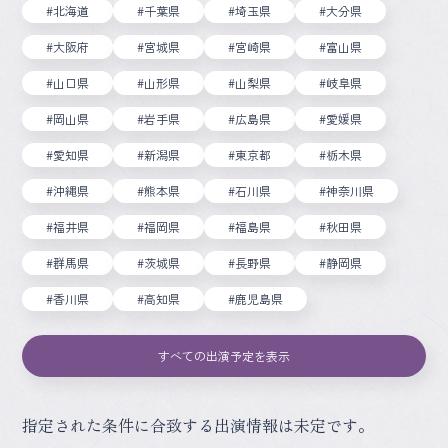
#北海道
#千葉県
#埼玉県
#大分県
#大阪府
#宮城県
#宮崎県
#富山県
#山口県
#山形県
#山梨県
#岐阜県
#岡山県
#岩手県
#広島県
#愛媛県
#愛知県
#新潟県
#東京都
#栃木県
#沖縄県
#熊本県
#石川県
#神奈川県
#福井県
#福岡県
#福島県
#秋田県
#群馬県
#茨城県
#長野県
#静岡県
#香川県
#高知県
#鹿児島県
すべての出演予定を表示
指定された条件に合致する出演情報は未定です。