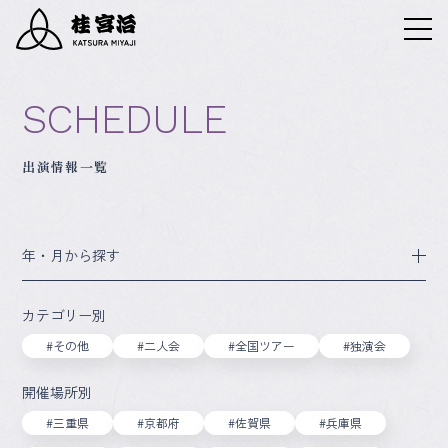
SCHEDULE
出演情報一覧
年・月から探す
カテゴリー別
#その他
#二人会
#全国ツアー
#独演会
開催場所別
#三重県
#京都府
#佐賀県
#兵庫県