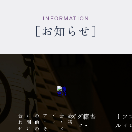
INFORMATION
お知らせ
せ
お
問
い
合
わ
の
落
語
会
・
メ
デ
ィ
ア
・
そ
の
他
ズ
書籍
・
グ
ッ
ル