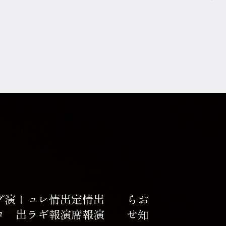
プ
ロ
フ
ィ
ー
演
レ
ギ
ュ
ラ
ー
出
報
定
席
出
演
情
報
出
演
情
せ
お
知
ら