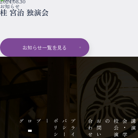
2024.08.30
お知らせ
桂 宮治 独演会
お知らせ一覧を見る
ブログ
ー
プ
ラ
イ
バ
シ
ー
ポ
リ
シ
せ
お
問
い
合
わ
の
講
演
会
・
学
校
公
演