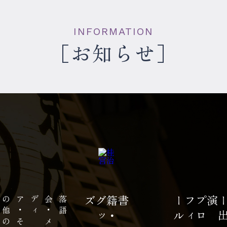
INFORMATION
お知らせ
の
落
語
会
・
メ
デ
ィ
ア
・
そ
の
他
ズ
書籍
・
グ
ッ
ル
プ
ロ
フ
ィ
ー
演