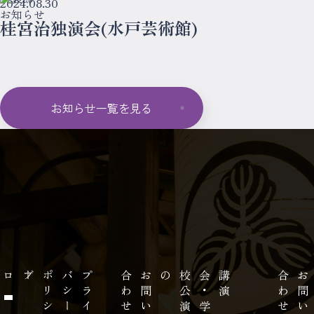
2024.08.30
お知らせ
桂宮治独演会(水戸芸術館)
お知らせ一覧を見る
ー
プ
ラ
イ
バ
シ
ー
ポ
リ
シ
せ
お
問
い
合
わ
の
講
演
会
・
学
校
公
演
せ
お
問
い
合
わ