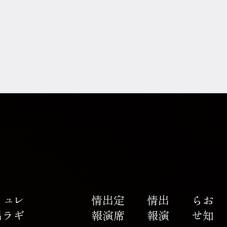
レ
ギ
ュ
ラ
ー
出
報
定
席
出
演
情
報
出
演
情
せ
お
知
ら