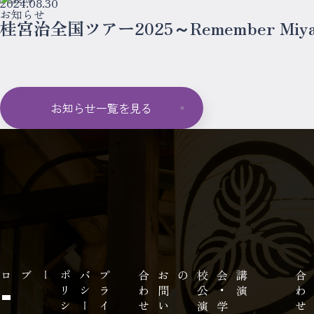
2024.08.30
お知らせ
桂宮治全国ツアー2025～Remember Miya
お知らせ一覧を見る
ー
プ
ラ
イ
バ
シ
ー
ポ
リ
シ
せ
お
問
い
合
わ
の
講
演
会
・
学
校
公
演
せ