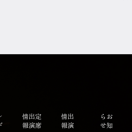
レ
ギ
ュ
ラ
ー
出
報
定
席
出
演
情
報
出
演
情
せ
お
知
ら