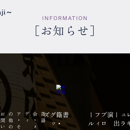
ji～
INFORMATION
お知らせ
お
問
い
合
わ
の
落
語
会
・
メ
デ
ィ
ア
・
そ
の
他
ズ
書籍
・
グ
ッ
ル
プ
ロ
フ
ィ
ー
演