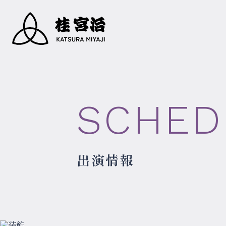
SCHED
出演情報