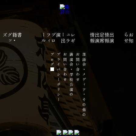
ズ
書籍
・
グ
ッ
ル
プ
ロ
フ
ィ
ー
演
レ
ギ
ュ
ラ
ー
出
報
定
席
出
演
情
報
出
演
情
せ
お
知
ら
ブログ
プライバシーポリシー
お問い合わせ
講演会・学校公演の
お問い合わせ
落語会・メディア・その他の