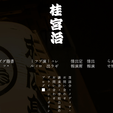
ズ
書籍
・
グ
ッ
ル
プ
ロ
フ
ィ
ー
演
レ
ギ
ュ
ラ
ー
出
報
定
席
出
演
情
報
出
演
情
せ
ブログ
プライバシーポリシー
お問い合わせ
講演会・学校公演の
お問い合わせ
落語会・メディア・その他の