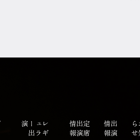
プ
ロ
フ
ィ
ー
演
レ
ギ
ュ
ラ
ー
出
報
定
席
出
演
情
報
出
演
情
せ