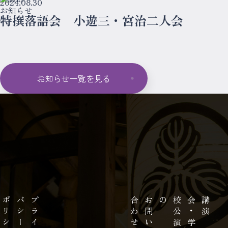
2024.08.30
お知らせ
特撰落語会 小遊三・宮治二人会
お知らせ一覧を見る
プ
ラ
イ
バ
シ
ー
ポ
リ
シ
せ
お
問
い
合
わ
の
講
演
会
・
学
校
公
演