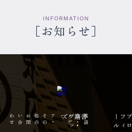
INFORMATION
お知らせ
せ
お
問
い
合
わ
の
ズ
書籍
・
グ
ッ
落
語
会
・
メ
デ
ィア
・
そ
の
他
ル