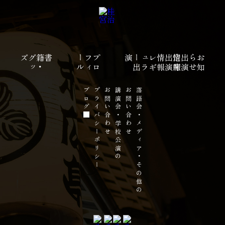
ズ
書籍
・
グ
ッ
ル
プ
ロ
フ
ィ
ー
演
レ
ギ
ュ
ラ
ー
出
報
報
定
席
出
演
情
出
演
情
せ
お
知
ら
ブログ
プライバシーポリシー
お問い合わせ
講演会・学校公演の
お問い合わせ
落語会・メディア・その他の