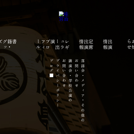
ズ
書籍
・
グ
ッ
ル
プ
ロ
フ
ィ
ー
演
レ
ギ
ュ
ラ
ー
出
報
定
席
出
演
情
報
出
演
情
せ
ブログ
プライバシーポリシー
お問い合わせ
講演会・学校公演の
お問い合わせ
落語会・メディア・その他の