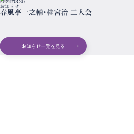
2024.08.30
お知らせ
春風亭一之輔･桂宮治 二人会
お知らせ一覧を見る
ー
プ
ラ
イ
バ
シ
ー
ポ
リ
シ
せ
お
問
い
合
わ
の
講
演
会
・
学
校
公
演
せ