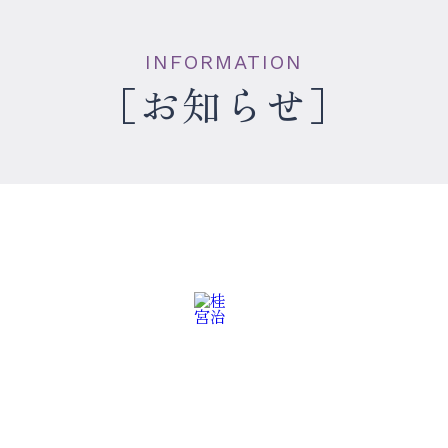
INFORMATION
お知らせ
お
問
い
合
わ
の
落
語
会
・
メ
デ
ィ
ア
・
そ
の
他
ズ
書籍
・
グ
ッ
ル
プ
ロ
フ
ィ
ー
演