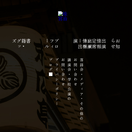
ズ
書籍
・
グ
ッ
ル
プ
ロ
フ
ィ
ー
演
報
レ
ギ
ュ
ラ
ー
出
定
席
出
演
情
報
出
演
情
せ
お
知
ら
ブログ
プライバシーポリシー
お問い合わせ
講演会・学校公演の
お問い合わせ
落語会・メディア・その他の