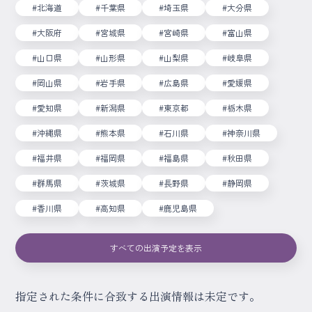
#北海道
#千葉県
#埼玉県
#大分県
#大阪府
#宮城県
#宮崎県
#富山県
#山口県
#山形県
#山梨県
#岐阜県
#岡山県
#岩手県
#広島県
#愛媛県
#愛知県
#新潟県
#東京都
#栃木県
#沖縄県
#熊本県
#石川県
#神奈川県
#福井県
#福岡県
#福島県
#秋田県
#群馬県
#茨城県
#長野県
#静岡県
#香川県
#高知県
#鹿児島県
すべての出演予定を表示
指定された条件に合致する出演情報は未定です。