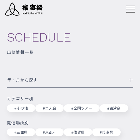
SCHEDULE
出演情報一覧
年・月から探す
カテゴリー別
#その他
#二人会
#全国ツアー
#独演会
開催場所別
#三重県
#京都府
#佐賀県
#兵庫県