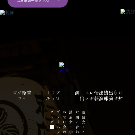
出演情報一覧を見る
ズ
書籍
・
グ
ッ
ル
プ
ロ
フ
ィ
ー
演
レ
ギ
ュ
ラ
ー
出
報
報
定
席
出
演
情
出
演
情
せ
お
知
ら
ブログ
プライバシーポリシー
お問い合わせ
講演会・学校公演の
お問い合わせ