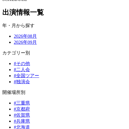
出演情報一覧
年・月から探す
2026年08月
2026年09月
カテゴリー別
#その他
#二人会
#全国ツアー
#独演会
開催場所別
#三重県
#京都府
#佐賀県
#兵庫県
#北海道