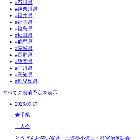
#石川県
#神奈川県
#福井県
#福岡県
#福島県
#秋田県
#群馬県
#茨城県
#長野県
#静岡県
#香川県
#高知県
#鹿児島県
すべての出演予定を表示
2026.09.17
岩手県
二人会
とうぎんお笑い寄席 三遊亭小遊三・桂宮治落語会