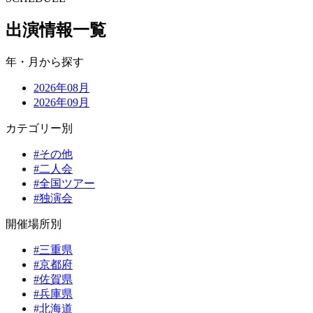
出演情報一覧
年・月から探す
2026年08月
2026年09月
カテゴリー別
#その他
#二人会
#全国ツアー
#独演会
開催場所別
#三重県
#京都府
#佐賀県
#兵庫県
#北海道