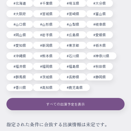
#北海道
#千葉県
#埼玉県
#大分県
#大阪府
#宮城県
#宮崎県
#富山県
#山口県
#山形県
#山梨県
#岐阜県
#岡山県
#岩手県
#広島県
#愛媛県
#愛知県
#新潟県
#東京都
#栃木県
#沖縄県
#熊本県
#石川県
#神奈川県
#福井県
#福岡県
#福島県
#秋田県
#群馬県
#茨城県
#長野県
#静岡県
#香川県
#高知県
#鹿児島県
すべての出演予定を表示
指定された条件に合致する出演情報は未定です。