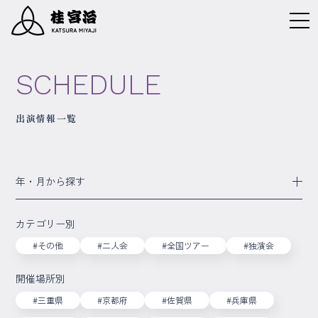
SCHEDULE
出演情報一覧
年・月から探す
カテゴリー別
#その他
#二人会
#全国ツアー
#独演会
開催場所別
#三重県
#京都府
#佐賀県
#兵庫県