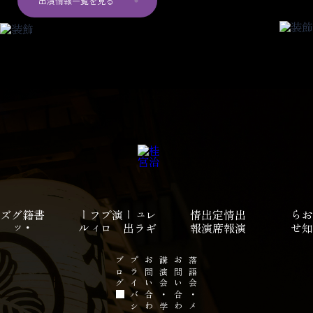
出演情報一覧を見る
ズ
書籍
・
グ
ッ
ル
プ
ロ
フ
ィ
ー
演
レ
ギ
ュ
ラ
ー
出
報
定
席
出
演
情
報
出
演
情
せ
ブログ
プライバシーポリシー
お問い合わせ
講演会・学校公演の
お問い合わせ